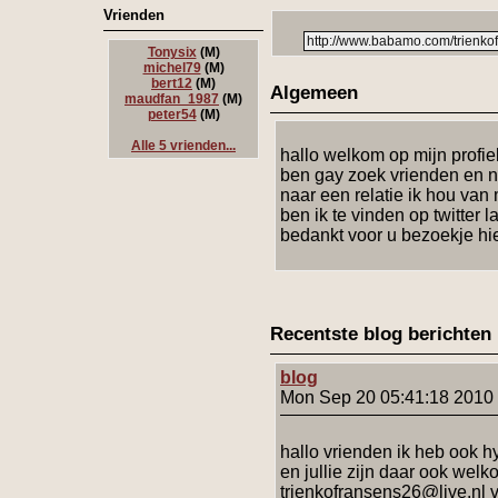
Vrienden
Tonysix
(M)
michel79
(M)
bert12
(M)
Algemeen
maudfan_1987
(M)
peter54
(M)
Alle 5 vrienden...
hallo welkom op mijn profiel
ben gay zoek vrienden en 
naar een relatie ik hou van 
ben ik te vinden op twitter 
bedankt voor u bezoekje hier
Recentste blog berichten
blog
Mon Sep 20 05:41:18 2010
hallo vrienden ik heb ook h
en jullie zijn daar ook wel
trienkofransens26@live.nl 