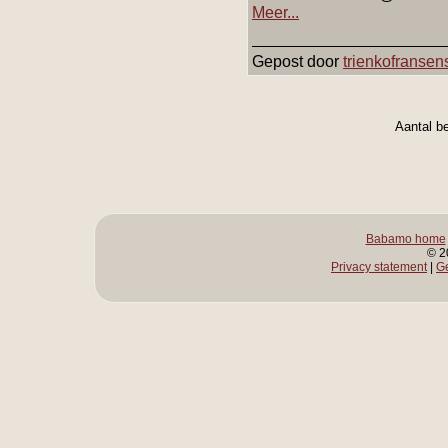
Meer...
Gepost door
trienkofransen
Aantal b
Babamo home
© 2
Privacy statement
|
G