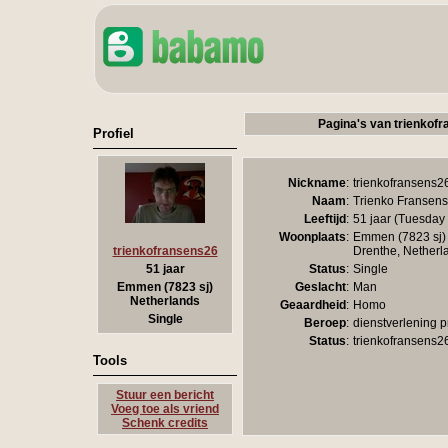
Pagina's van trienkof
Profiel
Nickname
:
trienkofransens2
Naam
:
Trienko Fransens
Leeftijd
:
51 jaar (Tuesday
Woonplaats
:
Emmen (7823 sj)
Drenthe, Netherl
trienkofransens26
Status
:
Single
51 jaar
Geslacht
:
Man
Emmen (7823 sj)
Netherlands
Geaardheid
:
Homo
Single
Beroep
:
dienstverlening 
Status
:
trienkofransens2
Tools
Stuur een bericht
Voeg toe als vriend
Schenk credits