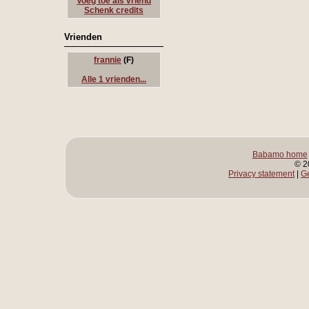
Voeg toe als vriend
Schenk credits
Vrienden
frannie
(F)
Alle 1 vrienden...
Babamo home
© 2
Privacy statement
|
G