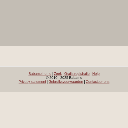
Babamo home
|
Zoek
|
Gratis registratie
|
Help
© 2010 - 2025 Babamo
Privacy statement
|
Gebruiksvoorwaarden
|
Contacteer ons