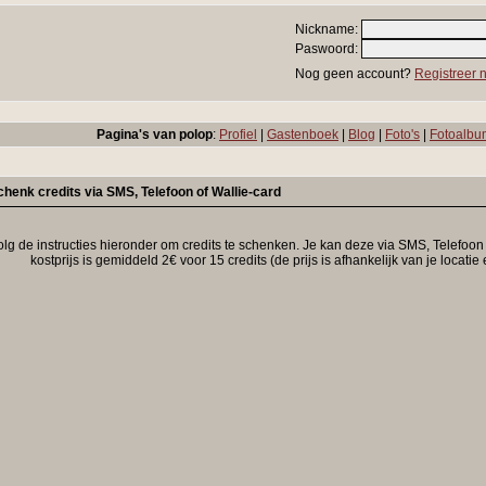
Nickname:
Paswoord:
Nog geen account?
Registreer n
Pagina's van polop
:
Profiel
|
Gastenboek
|
Blog
|
Foto's
|
Fotoalbu
chenk credits via SMS, Telefoon of Wallie-card
olg de instructies hieronder om credits te schenken. Je kan deze via SMS, Telefoo
kostprijs is gemiddeld 2€ voor 15 credits (de prijs is afhankelijk van je locati