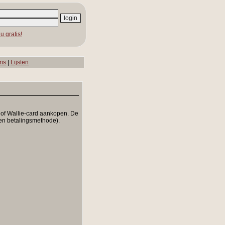
u gratis!
ms
|
Lijsten
n of Wallie-card aankopen. De
e en betalingsmethode).