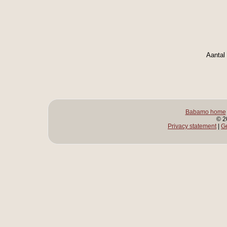
Aantal
Babamo home
© 2
Privacy statement
|
G