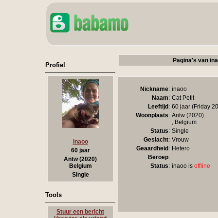
Pagina's van in
Profiel
Nickname
:
inaoo
Naam
:
Cat Petit
Leeftijd
:
60 jaar (Friday 
Woonplaats
:
Antw (2020)
, Belgium
Status
:
Single
Geslacht
:
Vrouw
inaoo
Geaardheid
:
Hetero
60 jaar
Beroep
:
Antw (2020)
Status
:
inaoo is
offline
Belgium
Single
Tools
Stuur een bericht