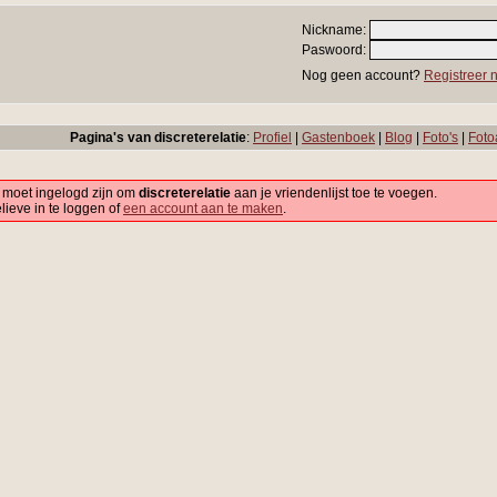
Nickname:
Paswoord:
Nog geen account?
Registreer n
Pagina's van discreterelatie
:
Profiel
|
Gastenboek
|
Blog
|
Foto's
|
Foto
 moet ingelogd zijn om
discreterelatie
aan je vriendenlijst toe te voegen.
lieve in te loggen of
een account aan te maken
.