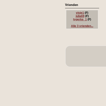
Vrienden
visje1
(F)
julia69
(F)
tygerke_1
(F)
Alle 3 vrienden...