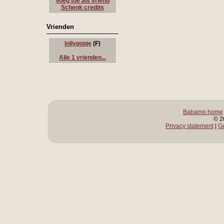
Voeg toe als vriend
Schenk credits
Vrienden
lollypopje
(F)
Alle 1 vrienden...
Babamo home
© 2
Privacy statement
|
G