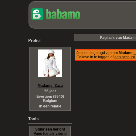
Pagina's van Mada
Profiel
Je moet ingelogd zijn om
Madame_
Gelieve in te loggen of
een account
Madame_Zaza
56 jaar
Evergem (9940)
Belgium
In een relatie
Tools
Stuur een bericht
Voeg toe als vriend