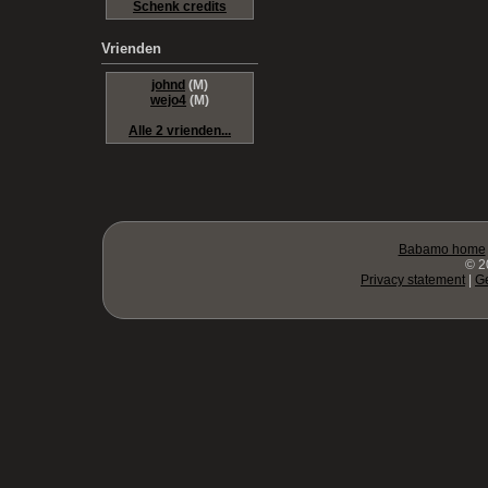
Schenk credits
Vrienden
johnd
(M)
wejo4
(M)
Alle 2 vrienden...
Babamo home
© 2
Privacy statement
|
G