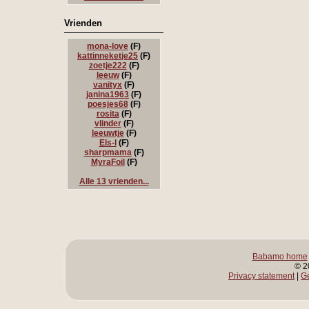
Vrienden
mona-love
(F)
kattinneketje25
(F)
zoetje222
(F)
leeuw
(F)
vanityx
(F)
janina1963
(F)
poesjes68
(F)
rosita
(F)
vlinder
(F)
leeuwtje
(F)
Els-l
(F)
sharpmama
(F)
MyraFoil
(F)
Alle 13 vrienden...
Babamo home
© 2
Privacy statement
|
G